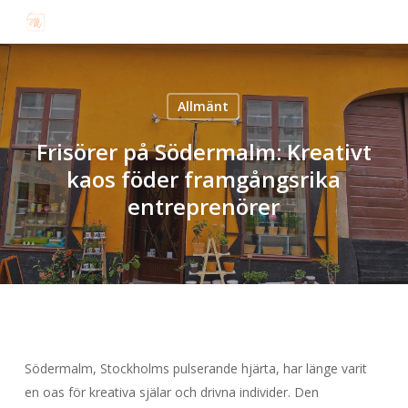
Skip
to
main
content
Allmänt
Frisörer på Södermalm: Kreativt
kaos föder framgångsrika
entreprenörer
Södermalm, Stockholms pulserande hjärta, har länge varit
en oas för kreativa själar och drivna individer. Den