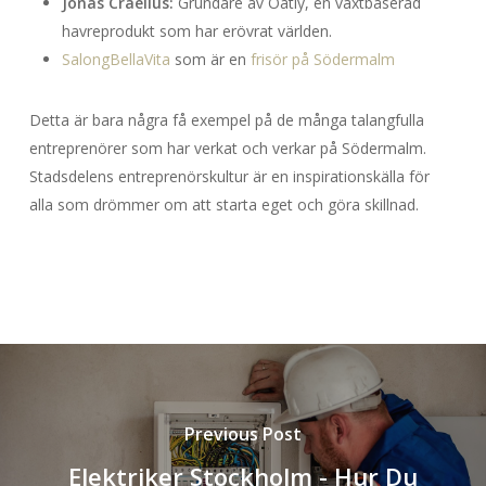
Jonas Craelius:
Grundare av Oatly, en växtbaserad
havreprodukt som har erövrat världen.
SalongBellaVita
som är en
frisör på Södermalm
Detta är bara några få exempel på de många talangfulla
entreprenörer som har verkat och verkar på Södermalm.
Stadsdelens entreprenörskultur är en inspirationskälla för
alla som drömmer om att starta eget och göra skillnad.
Previous Post
Elektriker Stockholm - Hur Du