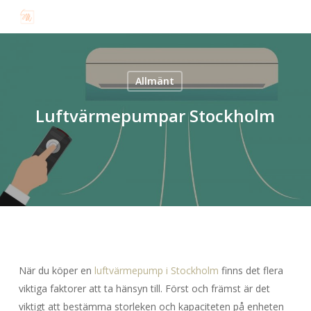
Skip
to
main
content
Allmänt
Luftvärmepumpar Stockholm
När du köper en
luftvärmepump i Stockholm
finns det flera
viktiga faktorer att ta hänsyn till. Först och främst är det
viktigt att bestämma storleken och kapaciteten på enheten