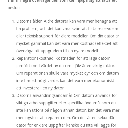
Här är några överväganden som kan hjälpa dig att fatta ett
beslut:
Datorns ålder: Äldre datorer kan vara mer benägna att
ha problem, och det kan vara svårt att hitta reservdelar
eller teknisk support för äldre modeller. Om din dator är
mycket gammal kan det vara mer kostnadseffektivt att
överväga att uppgradera till en nyare modell.
Reparationskostnad: Kostnaden för att laga datorn
jämfört med värdet av datorn själv är en viktig faktor.
Om reparationen skulle vara mycket dyr och om datorn
inte har ett högt värde, kan det vara mer ekonomiskt
att investera i en ny dator.
Datorns användningsändamål: Om datorn används för
viktiga arbetsuppgifter eller specifika ändamål som du
inte kan utföra på någon annan dator, kan det vara mer
meningsfullt att reparera den. Om det är en sekundär
dator för enklare uppgifter kanske du inte vill lägga för