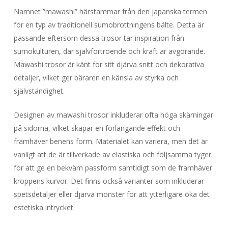
Namnet ”mawashi” härstammar från den japanska termen
för en typ av traditionell sumobrottningens bälte. Detta är
passande eftersom dessa trosor tar inspiration från
sumokulturen, där självförtroende och kraft är avgörande.
Mawashi trosor är känt för sitt djärva snitt och dekorativa
detaljer, vilket ger bäraren en känsla av styrka och
självständighet.
Designen av mawashi trosor inkluderar ofta höga skärningar
på sidorna, vilket skapar en förlängande effekt och
framhäver benens form. Materialet kan variera, men det är
vanligt att de är tillverkade av elastiska och följsamma tyger
för att ge en bekväm passform samtidigt som de framhäver
kroppens kurvor. Det finns också varianter som inkluderar
spetsdetaljer eller djärva mönster för att ytterligare öka det
estetiska intrycket.