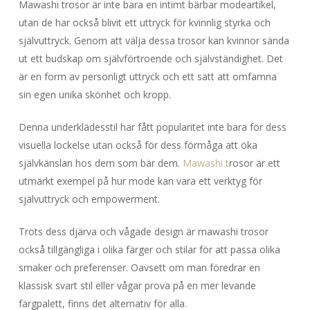
Mawashi trosor är inte bara en intimt bärbar modeartikel,
utan de har också blivit ett uttryck för kvinnlig styrka och
självuttryck. Genom att välja dessa trosor kan kvinnor sända
ut ett budskap om självförtroende och självständighet. Det
är en form av personligt uttryck och ett sätt att omfamna
sin egen unika skönhet och kropp.
Denna underklädesstil har fått popularitet inte bara för dess
visuella lockelse utan också för dess förmåga att öka
självkänslan hos dem som bär dem.
Mawashi t
rosor är ett
utmärkt exempel på hur mode kan vara ett verktyg för
självuttryck och empowerment.
Trots dess djärva och vågade design är mawashi trosor
också tillgängliga i olika färger och stilar för att passa olika
smaker och preferenser. Oavsett om man föredrar en
klassisk svart stil eller vågar prova på en mer levande
färgpalett, finns det alternativ för alla.