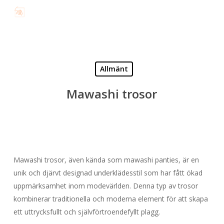
Skip
to
main
content
Allmänt
Mawashi trosor
Mawashi trosor, även kända som mawashi panties, är en
unik och djärvt designad underklädesstil som har fått ökad
uppmärksamhet inom modevärlden. Denna typ av trosor
kombinerar traditionella och moderna element för att skapa
ett uttrycksfullt och självförtroendefyllt plagg.